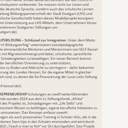
chulsystem vorbereitet. Sie müssen nicht nur Lesen und
die deutsche Sprache, sondern auch das schulische Lernen
eilung Bildungspartnerschaft der Stadt Stuttgart (LHS) und
elische Gesellschaft) haben dieses Modellprojekt konzipiert
mit Unterstützung aus LHS-Mitteln, dem Unternehmen Vector
 mehreren Stuttgarter Stiftungen um
uttgart.de
).
FSBILDUNG – Schlüssel zur Integration
. Unter dem Motto
rch Bildungserfolg“ unterstützen sozialpädagogische
wie ehrenamtliche Mentoren und Mentorinnen von SELF Kassel
e mit Migrationshintergrund dabei, schulische, sprachliche
e Schwierigkeiten zu bewältigen. Ein neuer Bereich kommt
 der beruflichen Orientierung zu unterstützen,
tze zu finden und Abbrüche zu verringern – dafür bekommt
erung des Landes Hessen, für die eigene Mittel in gleicher
ch sind, zu denen die Ko-Finanzierung der Louis Leitz Stiftung
lf-kassel.de
/).
REPRENEURSHIP
-Schulungen an zwölf weiterführenden
nda wurden 2024 aus dem LL-Stiftungsfonds „Afrika“
l des Projekts ist, Schulabgänger mit „Life Skills“ und
tischem Wissen zu befähigen, eigene berufliche Initiativen zu
d umzusetzen. Das Konzept umfasst sowohl
ngen als auch praxisnahes Training in Schüler-AGs, die in die
leinen Start-Ups in den Schulen einmünden und wird durch
 NGO
„Teach a man to fish“
vor Ort durchgeführt. Das Projekt