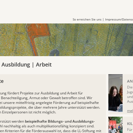
So erreichen Sie uns
|
Impressum/Datens
| Ausbildung | Arbeit
te
ANN
Di
Jug
ftung fördert Projekte zur Ausbildung und Arbeit für
und
Benachteiligung, Armut oder Gewalt betroffen sind. Wir
Aus
i unsere mittelfristig angelegte Förderung auf beispielhafte
ildungsprojekte, die über mehrere Jahre unterstützt werden.
meh
 Einzelpersonen ist nicht möglich.
rstützt werden
beispielhafte Bildungs- und Ausbildungs-
KI
hl nachhaltig als auch multiplikationsfähig konzipiert sind.
Für
en Kriterien für die Förderauswahl ist, dass die LL-Stiftung mit