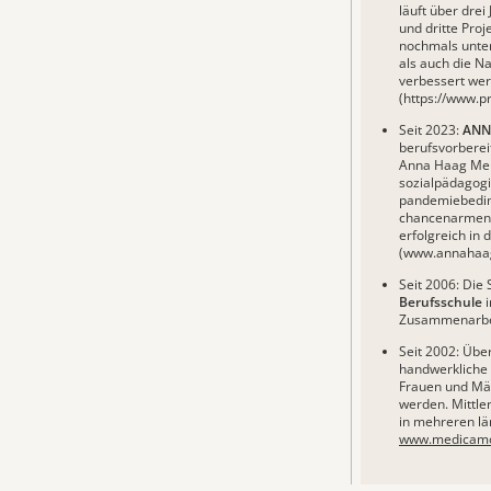
läuft über drei
und dritte Proj
nochmals unter
als auch die N
verbessert wer
(
https://www.p
Seit 2023:
ANNA
berufsvorbere
Anna Haag Mehr
sozialpädagogi
pandemiebedin
chancenarmen J
erfolgreich in
(
www.annahaag
Seit 2006: Die 
Berufsschule
i
Zusammenarbeit
Seit 2002: Über
handwerkliche
Frauen und Mäd
werden. Mittl
in mehreren lä
www.medicamo