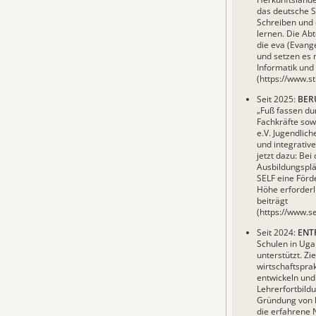
das deutsche S
Schreiben und 
lernen. Die Abt
die eva (Evang
und setzen es 
Informatik und
(
https://www.st
Seit 2025:
BERU
„Fuß fassen du
Fachkräfte so
e.V. Jugendlich
und integrativ
jetzt dazu: Bei
Ausbildungsplä
SELF eine Förd
Höhe erforderli
beiträgt
(
https://www.se
Seit 2024:
ENT
Schulen in Uga
unterstützt. Zie
wirtschaftsprak
entwickeln un
Lehrerfortbildu
Gründung von k
die erfahrene