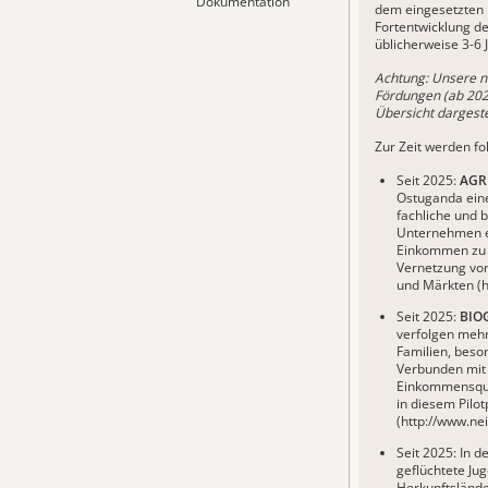
Dokumentation
dem eingesetzten 
Fortentwicklung de
üblicherweise 3-6 
Achtung: Unsere ne
Fördungen (ab 2025
Übersicht dargestel
Zur Zeit werden fo
Seit 2025:
AGR
Ostuganda eine 
fachliche und 
Unternehmen e
Einkommen zu g
Vernetzung von
und Märkten (
h
Seit 2025:
BIO
verfolgen mehr
Familien, bes
Verbunden mit 
Einkommensque
in diesem Pilot
(
http://www.ne
Seit 2025: In d
geflüchtete Jug
Herkunftslände