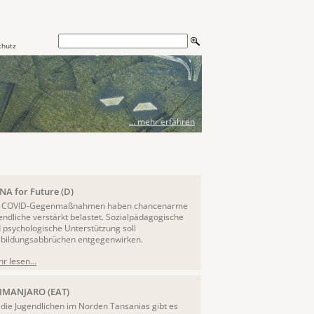
chutz
... mehr erfahren
A for Future (D)
e COVID-Gegenmaßnahmen haben chancenarme
endliche verstärkt belastet. Sozialpädagogische
 psychologische Unterstützung soll
bildungsabbrüchen entgegenwirken.
r lesen...
LIMANJARO (EAT)
 die Jugendlichen im Norden Tansanias gibt es