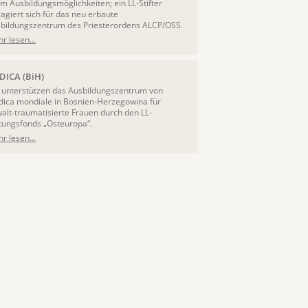
m Ausbildungsmöglichkeiten; ein LL-Stifter
agiert sich für das neu erbaute
bildungszentrum des Priesterordens ALCP/OSS.
r lesen...
DICA (BiH)
 unterstützen das Ausbildungszentrum von
ica mondiale in Bosnien-Herzegowina für
alt-traumatisierte Frauen durch den LL-
ftungsfonds „Osteuropa“.
r lesen...