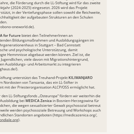
 Jahre, die Förderung durch die LL-Stiftung wird für das zweite
ektjahr (2024-2025) eingesetzt. 2026 wird das Projekt
stützt, in der Vertiefungsphase sollen sowohl die Reichweite,
achhaltigkeit der aufgebauten Strukturen an den Schulen
den.
robono-oneworld.de
).
 for Future
bietet den TeilnehmerInnen an
itenden Bildungsmaßnahmen und Ausbildungsgängen im
generationenhaus in Stuttgart – Bad Cannstatt
sche und psychologische Unterstützung, damit
gte Hemmnisse abgebaut werden können. Ziel ist, die
ugendlichen, viele davon mit Migrationshintergrund,
 den Ausbildungs- und Arbeitsmarkt zu integrieren
haus.de/).
Stiftung unterstützt das Treuhand-Projekt
KILIMANJARO
m Nordosten von Tansania, das ein LL-Stifter in
 mit der Priesterorganisation ALCP/OSS ermöglicht hat.
 den LL-Stiftungsfonds „Osteuropa“ fördern wir weiterhin die
 Ausbildung bei
MEDICA Zenica
in Bosnien-Herzegowina für
chen, die wegen sexualisierter Gewalt psychosozial betreut
erweile werden psychosoziale Betreuung und Workshops auch
ndlichen Standorten angeboten (
https://medicazenica.org/
,
ndiale.org
).