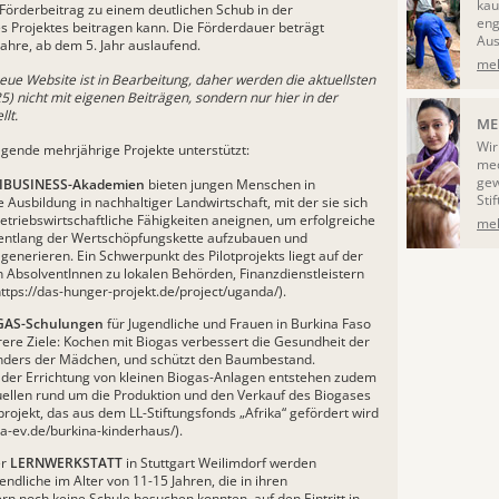
kau
Förderbeitrag zu einem deutlichen Schub in der
eng
s Projektes beitragen kann. Die Förderdauer beträgt
Aus
Jahre, ab dem 5. Jahr auslaufend.
meh
ue Website ist in Bearbeitung, daher werden die aktuellsten
) nicht mit eigenen Beiträgen, sondern nur hier in der
lt.
ME
Wir
lgende mehrjährige Projekte unterstützt:
med
gew
IBUSINESS-Akademien
bieten jungen Menschen in
Sti
Ausbildung in nachhaltiger Landwirtschaft, mit der sie sich
betriebswirtschaftliche Fähigkeiten aneignen, um erfolgreiche
meh
ntlang der Wertschöpfungskette aufzubauen und
enerieren. Ein Schwerpunkt des Pilotprojekts liegt auf der
 AbsolventInnen zu lokalen Behörden, Finanzdienstleistern
ttps://das-hunger-projekt.de/project/uganda/
).
GAS-Schulungen
für Jugendliche und Frauen in Burkina Faso
ere Ziele: Kochen mit Biogas verbessert die Gesundheit der
onders der Mädchen, und schützt den Baumbestand.
der Errichtung von kleinen Biogas-Anlagen entstehen zudem
llen rund um die Produktion und den Verkauf des Biogases
projekt, das aus dem LL-Stiftungsfonds „Afrika“ gefördert wird
ia-ev.de/burkina-kinderhau
s/).
er
LERNWERKSTATT
in Stuttgart Weilimdorf werden
endliche im Alter von 11-15 Jahren, die in ihren
rn noch keine Schule besuchen konnten, auf den Eintritt in