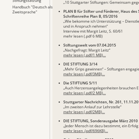
Stiftungssatzung
„10 Stuttgarter Stiftungen: Gemeinsam geg
Handbuch "Deutsch als
PLAN B für Stifter und Förderer, Haus des
Zweitsprache"
Schriftenreihe Plan B, 05/2016
„Wie bekomme ich Unterstützung – Dienstle
und in Anspruch nehmen“
Interview mit Margit Leitz, S. 60/61
mehr lesen (.pdf 6 MB)
Stiftungswelt vom 07.04.2015
„Nachgefragt: Margit Leitz“
mehr lesen (.pdf/1 MB)…
DIE STIFTUNG 3/14
„Mehr Grips gewinnen“ – Stiftungen engagie
mehr lesen (.pdf/3MB)…
Die STIFTUNG 5/11
„Auch Herzensangelegenheiten brauchen Er
mehr lesen (.pdf/2 MB)…
Stuttgarter Nachrichten, Nr. 261, 11.11.2
„Im zweiten Anlauf zur Lehrstelle“
mehr lesen (.pdf/2MB).
..
DIE STIFTUNG, Sonderausgabe März 2010
„Jeder Mensch ist dazu bestimmt, ein Erfolg 
mehr lesen .(pdf/696KB)…