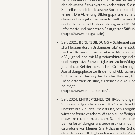
das deutsche Schulsystem vorbereitet. Sie 
Schreiben und die deutsche Sprache, sonde
lernen. Die Abteilung Bildungspartnerschaft
die eva (Evangelische Gesellschaft) haben d
und setzen es mit Unterstützung aus LHS-
Informatik und mehreren Stuttgarter Stift
(
https://www.stuttgart.de
).
Seit 2025:
BERUFSBILDUNG – Schlüssel zur
„Fuß fassen durch Bildungserfolg“ unterstü
Fachkräfte sowie ehrenamtliche Mentoren 
e.V. Jugendliche mit Migrationshintergrund 
und integrative Schwierigkeiten zu bewälti
jetzt dazu: Bei der beruflichen Orientierung
Ausbildungsplätze zu finden und Abbrüche 
SELF eine Förderung des Landes Hessen, für 
Höhe erforderlich sind, zu denen die Ko-Fina
beiträgt
(
https://www.self-kassel.de
/).
Seit 2024:
ENTREPRENEURSHIP
-Schulungen
Schulen in Uganda wurden 2024 aus dem LL-
unterstützt. Ziel des Projekts ist, Schulabgän
wirtschaftspraktischem Wissen zu befähigen,
entwickeln und umzusetzen. Das Konzept u
Lehrerfortbildungen als auch praxisnahes Tr
Gründung von kleinen Start-Ups in den Sch
die erfahrene NGO
„Teach a man to fish“
vo