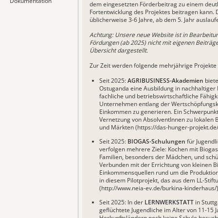
Dokumentation
dem eingesetzten Förderbeitrag zu einem deutl
Fortentwicklung des Projektes beitragen kann. 
üblicherweise 3-6 Jahre, ab dem 5. Jahr auslauf
Achtung: Unsere neue Website ist in Bearbeitun
Fördungen (ab 2025) nicht mit eigenen Beiträge
Übersicht dargestellt.
Zur Zeit werden folgende mehrjährige Projekte 
Seit 2025:
AGRIBUSINESS-Akademien
biet
Ostuganda eine Ausbildung in nachhaltiger L
fachliche und betriebswirtschaftliche Fähig
Unternehmen entlang der Wertschöpfungsk
Einkommen zu generieren. Ein Schwerpunkt d
Vernetzung von AbsolventInnen zu lokalen B
und Märkten (
https://das-hunger-projekt.de
Seit 2025:
BIOGAS-Schulungen
für Jugendl
verfolgen mehrere Ziele: Kochen mit Biogas
Familien, besonders der Mädchen, und sch
Verbunden mit der Errichtung von kleinen 
Einkommensquellen rund um die Produktion
in diesem Pilotprojekt, das aus dem LL-Stift
(
http://www.neia-ev.de/burkina-kinderhau
s/)
Seit 2025: In der
LERNWERKSTATT
in Stutt
geflüchtete Jugendliche im Alter von 11-15 J
Herkunftsländern noch keine Schule besuchen