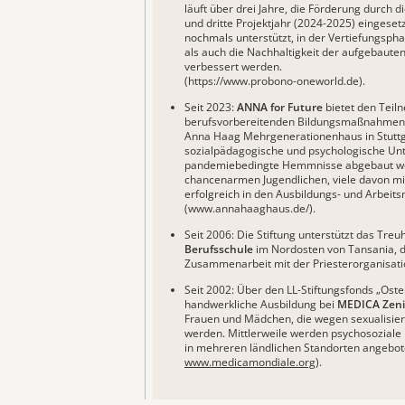
läuft über drei Jahre, die Förderung durch di
und dritte Projektjahr (2024-2025) eingesetz
nochmals unterstützt, in der Vertiefungspha
als auch die Nachhaltigkeit der aufgebaute
verbessert werden.
(
https://www.probono-oneworld.de
).
Seit 2023:
ANNA for Future
bietet den Teil
berufsvorbereitenden Bildungsmaßnahmen
Anna Haag Mehrgenerationenhaus in Stuttg
sozialpädagogische und psychologische Unt
pandemiebedingte Hemmnisse abgebaut werd
chancenarmen Jugendlichen, viele davon mi
erfolgreich in den Ausbildungs- und Arbeits
(
www.annahaaghaus.de/).
Seit 2006: Die Stiftung unterstützt das Tre
Berufsschule
im Nordosten von Tansania, das
Zusammenarbeit mit der Priesterorganisati
Seit 2002: Über den LL-Stiftungsfonds „Oste
handwerkliche Ausbildung bei
MEDICA Zeni
Frauen und Mädchen, die wegen sexualisier
werden. Mittlerweile werden psychosozial
in mehreren ländlichen Standorten angebot
www.medicamondiale.org
).